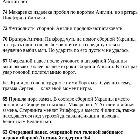
Англии нет
74
Макаренко издалека пробил по воротам Англии, но вратарь
Пикфорд отбил мяч
72
Футболисты сборной Англии продолжают атаковать
70
Вратарь Англии Пикфорд чуть не помог сборной Украины
отыграть один гол, выбежав почти на середину поля и
неудачно выбив мяч. Но ударить по его пустым не удалось
67
Очередной навес после углового в штрафной Украины
выигрывают более рослые игроки сборной Англии. В этот раз
удар головой полетел мимо ворот.
Без Кривцова очень трудно с ними бороться. Судя по всему,
травма Сергея — ключевой момент игры.
65
Пришла пора замен. В составе сборной Украины вместо
опорника Сидорчука выходит Макаренко. У Англии двойная
замена. Стерлинга меняет Рэшфорд, а вместо Филипса, также
находяшегося под угрозой дисквалификации, выходит
Белингхэм Беллингкет.
63 Очередной навес, очередной гол головой забивают
игроки сборной Англии. Хендерсон 0:4