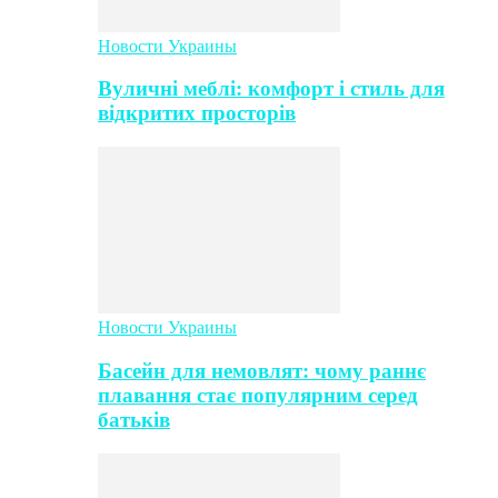
Новости Украины
Вуличні меблі: комфорт і стиль для
відкритих просторів
Новости Украины
Басейн для немовлят: чому раннє
плавання стає популярним серед
батьків