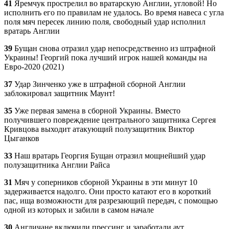
41
Яремчук прострелил во вратарскую Англии, угловой! Но
исполнить его по правилам не удалось. Во время навеса с угла
поля мяч пересек линию поля, свободный удар исполнил
вратарь Англии
39
Бущан снова отразил удар непосредственно из штрафной
Украины! Георгий пока лучший игрок нашей команды на
Евро-2020 (2021)
37
Удар Зинченко уже в штрафной сборной Англии
заблокировал защитник Маунт!
35
Уже первая замена в сборной Украины. Вместо
получившего повреждение центрального защитника Сергея
Кривцова выходит атакующий полузащитник Виктор
Цыганков
33
Наш вратарь Георгия Бущан отразил мощнейший удар
полузащитника Англии Райса
31
Мяч у соперников сборной Украины в эти минут 10
задерживается надолго. Они просто катают его в короткий
пас, ища возможности для разрезающий передач, с помощью
одной из которых и забили в самом начале
30
Англичане включили прессинг и заработали аут