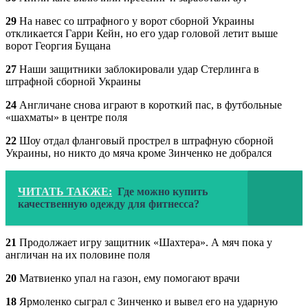
29
На навес со штрафного у ворот сборной Украины
откликается Гарри Кейн, но его удар головой летит выше
ворот Георгия Бущана
27
Наши защитники заблокировали удар Стерлинга в
штрафной сборной Украины
24
Англичане снова играют в короткий пас, в футбольные
«шахматы» в центре поля
22
Шоу отдал фланговый прострел в штрафную сборной
Украины, но никто до мяча кроме Зинченко не добрался
ЧИТАТЬ ТАКЖЕ:
Где можно купить
качественную одежду для фитнесса?
21
Продолжает игру защитник «Шахтера». А мяч пока у
англичан на их половине поля
20
Матвиенко упал на газон, ему помогают врачи
18
Ярмоленко сыграл с Зинченко и вывел его на ударную