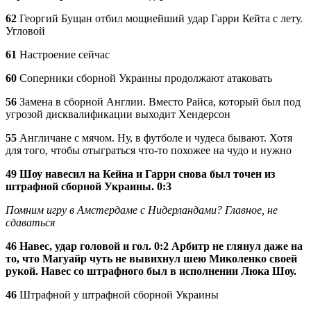
62
Георгий Бущан отбил мощнейший удар Гарри Кейта с лету.
Угловой
61
Настроение сейчас
60
Соперники сборной Украины продолжают атаковать
56
Замена в сборной Англии. Вместо Райса, который был под
угрозой дисквалификации выходит Хендерсон
55
Англичане с мячом. Ну, в футболе и чудеса бывают. Хотя
для того, чтобы отыграться что-то похожее на чудо и нужно
49
Шоу навесил на Кейна и Гарри снова был точен из
штрафной сборной Украины. 0:3
Помним игру в Амстердаме с Нидерландами? Главное, не
сдаваться
46 Навес, удар головой и гол. 0:2 Арбитр не глянул даже на
то, что Магуайр чуть не вывихнул шею Миколенко своей
рукой. Навес со штрафного был в исполнении Люка Шоу.
46
Штрафной у штрафной сборной Украины